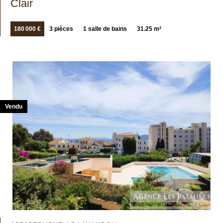
Clair
180 000 €
3 pièces
1 salle de bains
31.25 m²
Vendu