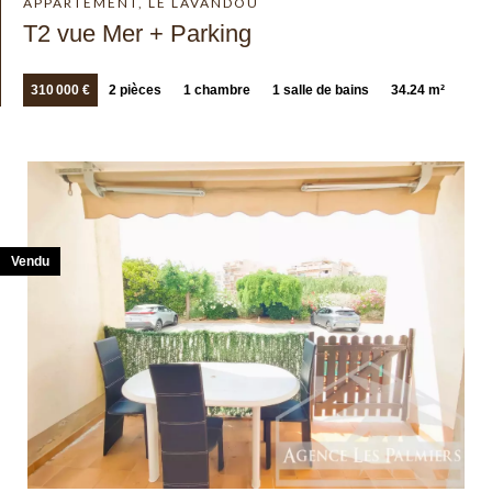
APPARTEMENT, LE LAVANDOU
T2 vue Mer + Parking
310 000 €
2 pièces
1 chambre
1 salle de bains
34.24 m²
Vendu