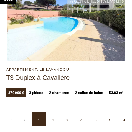
APPARTEMENT, LE LAVANDOU
T3 Duplex à Cavalière
370 000 €
3 pièces
2 chambres
2 salles de bains
53.83 m²
1
2
3
4
5