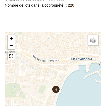
Nombre de lots dans la copropriété
220
+
−