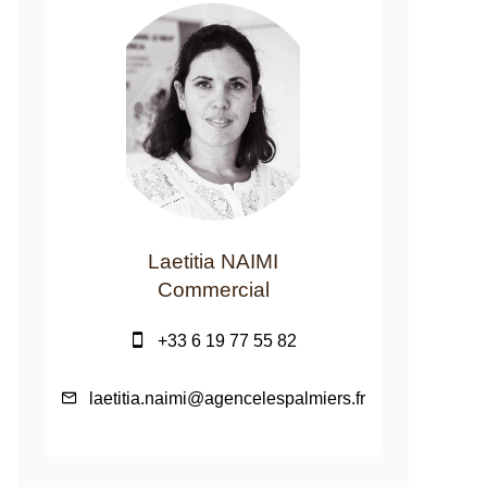
Laetitia NAIMI
Commercial
+33 6 19 77 55 82
laetitia.naimi@agencelespalmiers.fr