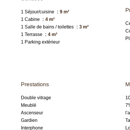
P
1 Séjour/cuisine
9 m²
1 Cabine
4 m²
Ce
1 Salle de bains / toilettes
3 m²
C
1 Terrasse
4 m²
P
1 Parking extérieur
Prestations
M
Double vitrage
10
Meublé
7%
Ascenseur
l'
Gardien
Ta
Interphone
Lo