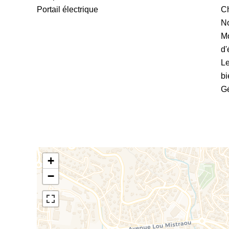
Portail électrique
Ch
No
Mo
d'
Le
bi
Gé
+
−