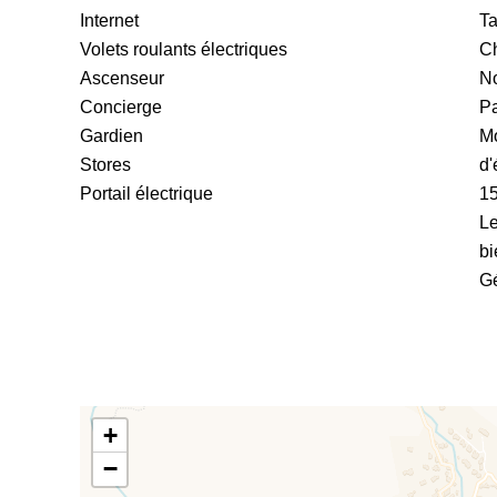
Internet
Ta
Volets roulants électriques
Ch
Ascenseur
No
Concierge
Pa
Gardien
Mo
Stores
d'
Portail électrique
1
Le
bi
Gé
+
−