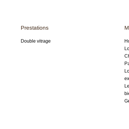
Prestations
M
Double vitrage
Ho
Lo
Ch
Pa
L
ex
Le
bi
Gé