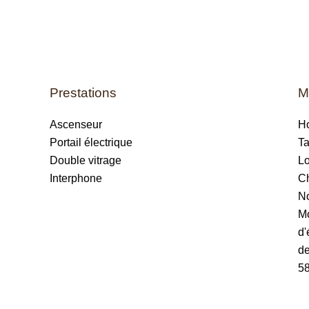
Prestations
M
Ascenseur
Ho
Portail électrique
Ta
Double vitrage
Lo
Interphone
Ch
No
Mo
d'
de
5